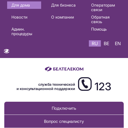
Основная
Для дома
Для бизнеса
Операторам
связи
навигация
Новости
О компании
Обратная
RU
связь
Админ.
Помощь
процедуры
RU
BE
EN
123
служба технической
и консультационной поддержки
Подключить
Вопрос специалисту