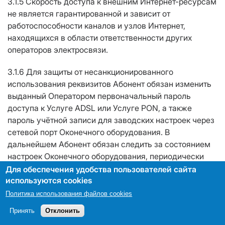
3.1.5 Скорость доступа к внешним Интернет-ресурсам
не является гарантированной и зависит от
работоспособности каналов и узлов Интернет,
находящихся в области ответственности других
операторов электросвязи.
3.1.6 Для защиты от несанкционированного
использования реквизитов Абонент обязан изменить
выданный Оператором первоначальный пароль
доступа к Услуге ADSL или Услуге PON, а также
пароль учётной записи для заводских настроек через
сетевой порт Оконечного оборудования. В
дальнейшем Абонент обязан следить за состоянием
настроек Оконечного оборудования, периодически
изменять пароль и сохранять его в тайне. Все
Для обеспечения удобства пользователей сайта
используются cookies
операции, совершённые с использованием
Оконечного оборудования, считаются совершёнными
Политика использования файлов cookies
самим Абонентом. Консультация по смене пароля в
Принять
Отклонить
заводских настройках Оконечного оборудования