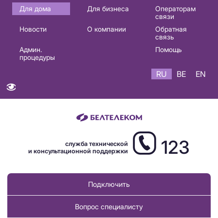
Основная
Для дома
Для бизнеса
Операторам
связи
навигация
Новости
О компании
Обратная
RU
связь
Админ.
Помощь
процедуры
RU
BE
EN
123
служба технической
и консультационной поддержки
Подключить
Вопрос специалисту