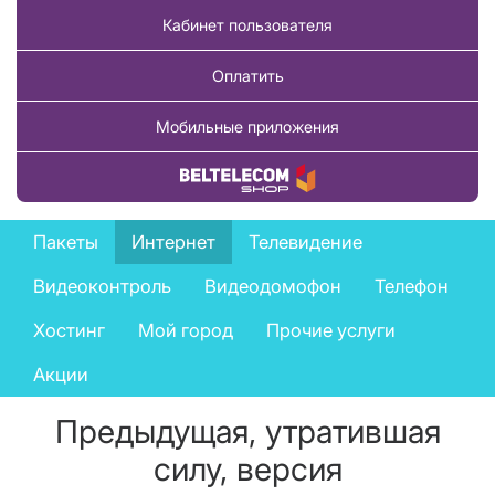
Кабинет пользователя
Оплатить
Мобильные приложения
Купить товар
Private
Пакеты
Интернет
Телевидение
services
Видеоконтроль
Видеодомофон
Телефон
menu
Хостинг
Мой город
Прочие услуги
Акции
Предыдущая, утратившая
силу, версия