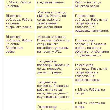
г. Мінск. Работы
і радыёвяшчання.
Работы на сетцы
на сетцы.
Мінскага раёна
Мінская вобласць,
Віцебская
г.Мiнск. Работы на
Гродзенская
вобласць. Работы
сетцы эфірнага
вобласць. Работы на
на сетцы
тэлебачання і
сетцы эфірнага
Мiёрскага раёна.
радыёвяшчання.
тэлебачання і
радыёвяшчання.ания.
Віцебская
Мiнская вобласць.
вобласць. Работы
Планавыя работы на
Гродзенская
на сетцы
сетцы нашага
вобласць. Планавыя
Вiцебскага
партнёра з уплывам
работы на сетцы
раёна.
на паслугу WLL.
эфірнага тэлебачання
і радыёвяшчання.
Гродзенская
вобласць. Работы на
Гомельская
сетцы перадачы
вобласць. Работы на
даных г. Гродна
сетцы эфірнага
тэлебачання і
радыёвяшчання.
Гродзенская
вобласць. Планавыя
работы на сетцы
г. Мінск. Работы на
перадачы дадзеных
сетцы.
Ваўкавыскага раёна.
г. Мінск. Работы на
Гродзенcкая
сетцы.