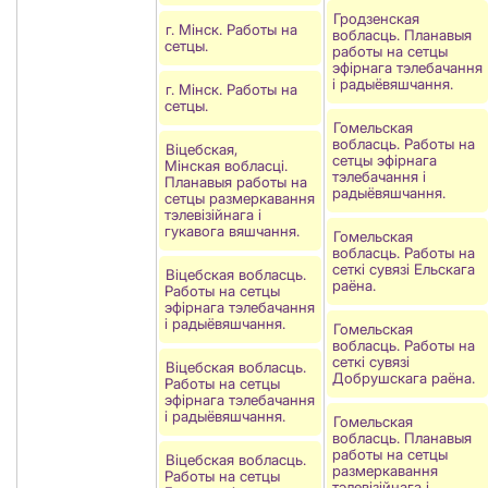
Гродзенская
г. Мінск. Работы на
вобласць. Планавыя
сетцы.
работы на сетцы
эфірнага тэлебачання
і радыёвяшчання.
г. Мінск. Работы на
сетцы.
Гомельская
вобласць. Работы на
Віцебская,
сетцы эфірнага
Мінская вобласці.
тэлебачання і
Планавыя работы на
радыёвяшчання.
сетцы размеркавання
тэлевізійнага і
гукавога вяшчання.
Гомельская
вобласць. Работы на
сеткі сувязі Ельскага
Віцебская вобласць.
раёна.
Работы на сетцы
эфірнага тэлебачання
і радыёвяшчання.
Гомельская
вобласць. Работы на
сеткі сувязі
Віцебская вобласць.
Добрушскага раёна.
Работы на сетцы
эфірнага тэлебачання
і радыёвяшчання.
Гомельская
вобласць. Планавыя
работы на сетцы
Віцебская вобласць.
размеркавання
Работы на сетцы
тэлевізійнага і