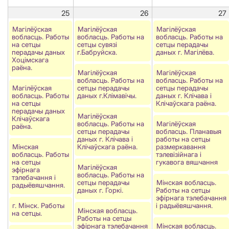
25
26
27
Магілёўская
Магілёўская
Магілёўская
вобласць. Работы
вобласць. Работы на
вобласць. Работы на
на сетцы
сетцы сувязі
сетцы перадачы
перадачы даных
г.Бабруйска.
даных г. Магілёва.
Хоцімскага
раёна.
Магілёўская
Магілёўская
вобласць. Работы на
вобласць. Работы на
Магілёўская
сетцы перадачы
сетцы перадачы
вобласць. Работы
даных г.Клімавічы.
даных г. Клічава і
на сетцы
Клічаўскага раёна.
перадачы даных
Магілёўская
Клічаўскага
вобласць. Работы на
Магілёўская
раёна.
сетцы перадачы
вобласць. Планавыя
даных г. Клічава і
работы на сетцы
Мінская
Клічаўскага раёна.
размеркавання
вобласць. Работы
тэлевізійнага і
на сетцы
гукавога вяшчання
Магілёўская
эфірнага
вобласць. Работы на
тэлебачання і
сетцы перадачы
Мінская вобласць.
радыёвяшчання.
даных г. Горкi.
Работы на сетцы
эфірнага тэлебачання
г. Мінск. Работы
і радыёвяшчання.
Мінская вобласць.
на сетцы.
Работы на сетцы
эфірнага тэлебачання
Мінская вобласць.