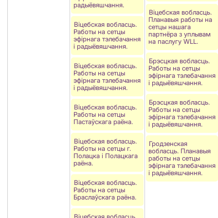
радыёвяшчання.
Віцебская вобласць.
Планавыя работы на
Віцебская вобласць.
сетцы нашага
Работы на сетцы
партнёра з уплывам
эфірнага тэлебачання
на паслугу WLL.
і радыёвяшчання.
Брэсцкая вобласць.
Віцебская вобласць.
Работы на сетцы
Работы на сетцы
эфірнага тэлебачання
эфірнага тэлебачання
і радыёвяшчання.
і радыёвяшчання.
Брэсцкая вобласць.
Віцебская вобласць.
Работы на сетцы
Работы на сетцы
эфірнага тэлебачання
Пастаўскага раёна.
і радыёвяшчання.
Віцебская вобласць.
Гродзенская
Работы на сетцы г.
вобласць. Планавыя
Полацка і Полацкага
работы на сетцы
раёна.
эфірнага тэлебачання
і радыёвяшчання.
Віцебская вобласць.
Работы на сетцы
Браслаўскага раёна.
Віцебская вобласць.