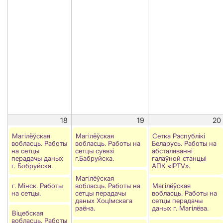
18
19
20
Магілёўская
Магілёўская
Сетка Рэспублікі
вобласць. Работы
вобласць. Работы на
Беларусь. Работы на
на сетцы
сетцы сувязі
абсталяванні
перадачы даных
г.Бабруйска.
галаўной станцыі
г. Бобруйска.
АПК «IPTV».
Магілёўская
г. Мінск. Работы
вобласць. Работы на
Магілёўская
на сетцы.
сетцы перадачы
вобласць. Работы на
даных ХоцIмскага
сетцы перадачы
раёна.
даных г. Магілёва.
Віцебская
вобласць. Работы