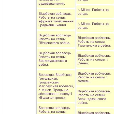
радыёвяшчання.
г. Мінск. Работы на
Віцебская вобласць.
сетцы.
Работы на сетцы
эфірнага тэлебачання
г. Мінск. Работы на
і радыёвяшчання.
сетцы.
Віцебская вобласць.
Віцебская вобласць.
Работы на сетцы
Работы на сетцы
Лёзненскага раёна.
Талачынскага раёна.
Віцебская вобласць.
Віцебская вобласць.
Работы на сетцы
Работы на сетцы г.
Верхнядзвінскага
Сянно.
раёна.
Віцебская вобласць.
Брэсцкая, Віцебская,
Работы на сетцы г.
Гомельская,
Лепель.
Гродзенская,
Магілёўская вобласці,
г. Мінск. Працы на
Віцебская вобласць.
абсталяванні паслугі
Работы на сетцы
«Відэакантроль».
Верхнядзвінскага
раёна.
Брэсцкая вобласць.
Работы на сетцы
Віцебская вобласць.