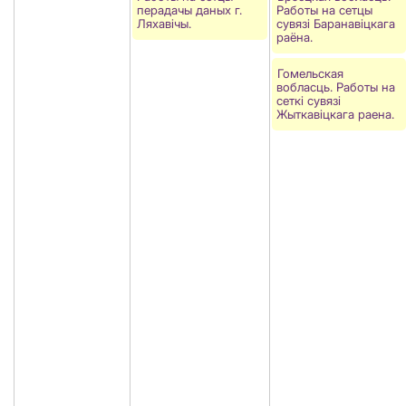
перадачы даных г.
Работы на сетцы
Ляхавiчы.
сувязі Баранавiцкага
раёна.
Гомельская
вобласць. Работы на
сеткi сувязi
Жыткавіцкага раена.