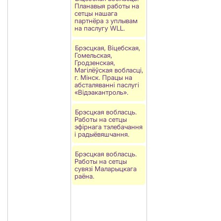
Планавыя работы на
сетцы нашага
партнёра з уплывам
на паслугу WLL.
Брэсцкая, Віцебская,
Гомельская,
Гродзенская,
Магілёўская вобласці,
г. Мінск. Працы на
абсталяванні паслугі
«Відэакантроль».
Брэсцкая вобласць.
Работы на сетцы
эфірнага тэлебачання
і радыёвяшчання.
Брэсцкая вобласць.
Работы на сетцы
сувязі Маларыцкага
раёна.