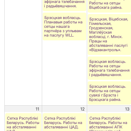
эфірнага тэлебачання
Работы на сетцы
і радыёвяшчання.
Вiцебскага раёна.
Брэсцкая вобласць.
Брэсцкая, Віцебская,
Планавыя работы на
Гомельская,
сетцы нашага
Гродзенская,
партнёра з уплывам
Магілёўская
на паслугу WLL.
вобласці, г. Мінск.
Працы на
абсталяванні паслугі
«Відэакантроль».
Брэсцкая вобласць.
Работы на сетцы
эфірнага тэлебачання
і радыёвяшчання.
Брэсцкая вобласць.
Работы на сетцы
сувязі г.Брэста і
Брэсцкага раёна.
11
12
13
Сетка Рэспублікі
Сетка Рэспублікі
Сетка Рэспублікі
Беларусь. Работы
Беларусь. Работы на
Беларусь. Работы на
на абсталяванні
абсталяванні ЦАД.
абсталяванні АПК