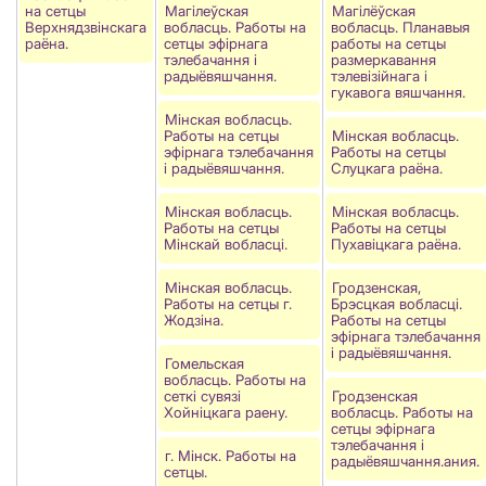
на сетцы
Магiлеўская
Магілёўская
Верхнядзвінскага
вобласць. Работы на
вобласць. Планавыя
раёна.
сетцы эфірнага
работы на сетцы
тэлебачання і
размеркавання
радыёвяшчання.
тэлевізійнага і
гукавога вяшчання.
Мінская вобласць.
Работы на сетцы
Мінская вобласць.
эфірнага тэлебачання
Работы на сетцы
і радыёвяшчання.
Слуцкага раёна.
Мінская вобласць.
Мінская вобласць.
Работы на сетцы
Работы на сетцы
Мінскай вобласці.
Пухавіцкага раёна.
Мінская вобласць.
Гродзенская,
Работы на сетцы г.
Брэсцкая вобласцi.
Жодзіна.
Работы на сетцы
эфірнага тэлебачання
і радыёвяшчання.
Гомельская
вобласць. Работы на
сеткi сувязi
Гродзенская
Хойнiцкага раену.
вобласць. Работы на
сетцы эфірнага
тэлебачання і
г. Мінск. Работы на
радыёвяшчання.ания.
сетцы.