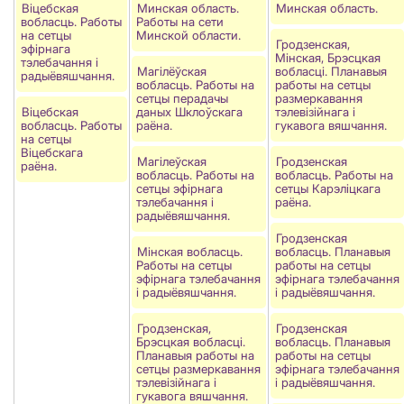
Віцебская
Минская область.
Минская область.
вобласць. Работы
Работы на сети
на сетцы
Минской области.
Гродзенская,
эфірнага
Мінская, Брэсцкая
тэлебачання і
Магілёўская
вобласці. Планавыя
радыёвяшчання.
вобласць. Работы на
работы на сетцы
сетцы перадачы
размеркавання
Віцебская
даных Шклоўскага
тэлевізійнага і
вобласць. Работы
раёна.
гукавога вяшчання.
на сетцы
Вiцебскага
Магiлеўская
Гродзенская
раёна.
вобласць. Работы на
вобласць. Работы на
сетцы эфірнага
сетцы Карэліцкага
тэлебачання і
раёна.
радыёвяшчання.
Гродзенская
Мінская вобласць.
вобласць. Планавыя
Работы на сетцы
работы на сетцы
эфірнага тэлебачання
эфірнага тэлебачання
і радыёвяшчання.
і радыёвяшчання.
Гродзенская,
Гродзенская
Брэсцкая вобласці.
вобласць. Планавыя
Планавыя работы на
работы на сетцы
сетцы размеркавання
эфірнага тэлебачання
тэлевізійнага і
і радыёвяшчання.
гукавога вяшчання.