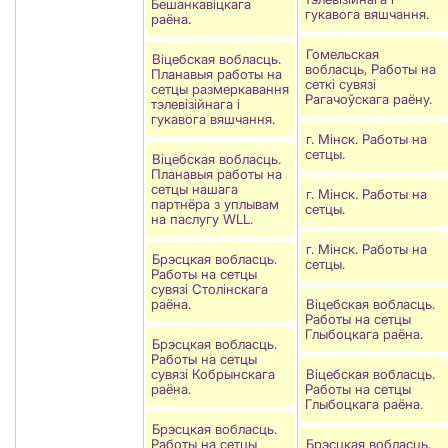
Бешанкавіцкага
гукавога вяшчання.
раёна.
Гомельская
Віцебская вобласць.
вобласць, Работы на
Планавыя работы на
сеткі сувязі
сетцы размеркавання
Рагачоўскага раëну.
тэлевізійнага і
гукавога вяшчання.
г. Мінск. Работы на
сетцы.
Віцебская вобласць.
Планавыя работы на
сетцы нашага
г. Мінск. Работы на
партнёра з уплывам
сетцы.
на паслугу WLL.
г. Мінск. Работы на
Брэсцкая вобласць.
сетцы.
Работы на сетцы
сувязі Столiнскага
раёна.
Віцебская вобласць.
Работы на сетцы
Глыбоцкага раёна.
Брэсцкая вобласць.
Работы на сетцы
сувязі Кобрынскага
Віцебская вобласць.
раёна.
Работы на сетцы
Глыбоцкага раёна.
Брэсцкая вобласць.
Работы на сетцы
Брэсцкая вобласць.