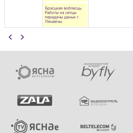
Брэсцкая вобласць.
Работы на сетцы
перадачы даных г.
Ляхавiчы.
Pagination
Папярэдні
Наступны