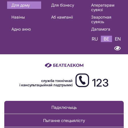
Основная
Для дому
Для бізнесу
Аператарам
сувязі
навигация
Навіны
Аб кампаніі
Зваротная
BE
сувязь
Адно акно
Дапамога
RU
BE
EN
123
служба тэхнічнай
і кансультацыйнай падтрымкі
Падключыць
Пытанне спецыялісту