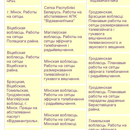
ЦАД.
"Відэааналітыка"
Сетка Рэспублікі
г. Мінск. Работы
Беларусь. Работы на
Гродзенская,
на сетцы.
абсталяванні АПК
Брэсцкая вобласці.
"Відэааналітыка"
Планавыя работы на
сетцы размеркавання
Віцебская
тэлевізійнага і
вобласць. Работы
Магiлеўская
гукавога
на сетцы
вобласць. Работы на
вяшчання.ия
Полацкага раёна.
сетцы эфірнага
телевизионного и
тэлебачання і
звукового вещания.
радыёвяшчання.
Віцебская
вобласць. Работы
Гродзенская
на сетцы
Мінская вобласць.
вобласць. Планавыя
Вiцебскага
Работы на сетцы
работы на сетцы
раёна.
размеркавання
эфірнага тэлебачання
тэлевізійнага і
і радыёвяшчання.
гукавога вяшчання.
Брэсцкая,
Віцебская,
Гродзенская
Гомельская,
Мінская вобласць.
вобласць. Планавыя
Гродзенская,
Работы на сетцы
работы на сетцы
Магілёўская
эфірнага тэлебачання
перадачы дадзеных
вобласці, г.
і радыёвяшчання.
Бераставiцкага
Мінск. Працы на
раёна.
абсталяванні
Мінская вобласць.
паслугі
Работы на сетцы
«Відэакантроль».
Гомельская
Мінскай вобласці.
вобласць. Работы на
сетцы эфірнага