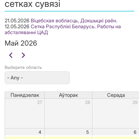
сетках сувязі
21.05.2026
Віцебская вобласць, Докшыцкі раён.
12.05.2026
Сетка Рэспублікі Беларусь. Работы на
абсталяванні ЦАД
Май 2026
Pagination
Папярэдні
Наступны
Выберите область
Панядзелак
Аўторак
Серада
27
28
29
4
5
6