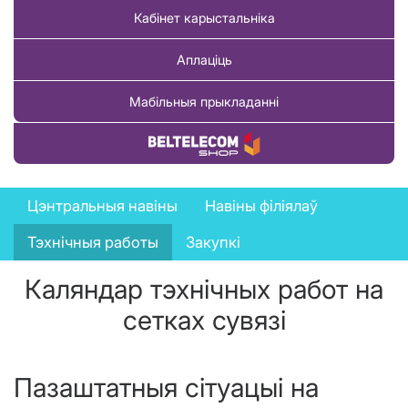
Кабінет карыстальніка
Аплаціць
Мабільныя прыкладанні
Купіць тавар
News
Цэнтральныя навіны
Навіны філіялаў
menu
Тэхнічныя работы
Закупкі
Каляндар тэхнічных работ на
сетках сувязі
Пазаштатныя сітуацыі на