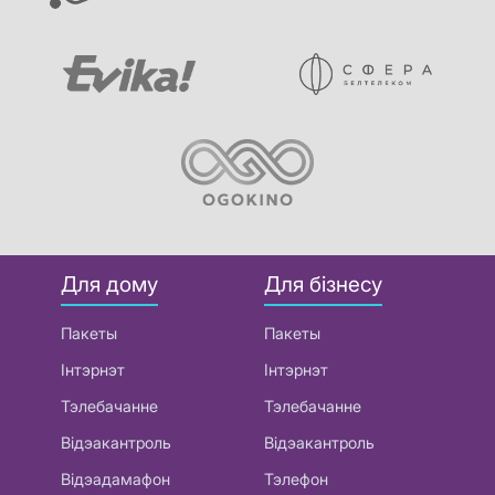
Для дому
Для бізнесу
Пакеты
Пакеты
Інтэрнэт
Інтэрнэт
Тэлебачанне
Тэлебачанне
Відэакантроль
Відэакантроль
Відэадамафон
Тэлефон