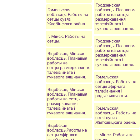
Гродзенская
Гомельская
вобласць. Планавыя
вобласць. Работы на
работы на сетцы
сетцы сувязі
размеркавання
Жлобiнскага раёна.
тэлевізійнага і
гукавога вяшчання.
г. Мінск. Работы на
сетцы.
Гродзенская
вобласць. Планавыя
работы на сетцы
Віцебская, Мінская
размеркавання
вобласць. Планавыя
тэлевізійнага і
работы на
гукавога вяшчання.
сетцы размеркавання
тэлевізійнага і
гукавога вяшчання.
Гомельская
вобласць. Работы на
сетцы эфірнага
Віцебская, Мінская
тэлебачання і
вобласць. Планавыя
радыёвяшчання.
работы на сетцы
размеркавання
тэлевізійнага і
Гомельская
гукавога вяшчання.
вобласць. Работы на
сеткi сувязi
Жыткавіцкага раена.
Віцебская
вобласць.Работы на
сетцы эфірнага
г. Мінск. Работы на
тэлебачання і
сетцы.