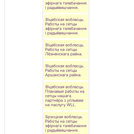
эфірнага тэлебачання
і радыёвяшчання.
Віцебская вобласць.
Работы на сетцы
эфірнага тэлебачання
і радыёвяшчання.
Віцебская вобласць.
Работы на сетцы
Лёзненскага раёна.
Віцебская вобласць.
Работы на сетцы
Аршанскага раёна.
Віцебская вобласць.
Планавыя работы на
сетцы нашага
партнёра з уплывам
на паслугу WLL.
Брэсцкая вобласць.
Работы на сетцы
эфірнага тэлебачання
і радыёвяшчання.