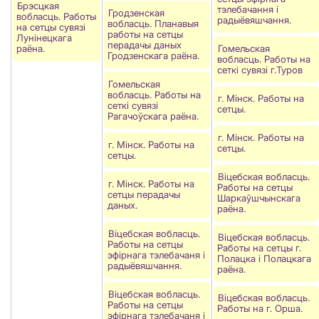
Брэсцкая
тэлебачання і
Гродзенская
вобласць. Работы
радыёвяшчання.
вобласць. Планавыя
на сетцы сувязі
работы на сетцы
Лунінецкага
перадачы даных
раёна.
Гомельская
Гродзенскага раёна.
вобласць. Работы на
сеткi сувязi г.Туров
Гомельская
вобласць. Работы на
г. Мінск. Работы на
сеткі сувязі
сетцы.
Рагачоўскага раёна.
г. Мінск. Работы на
г. Мінск. Работы на
сетцы.
сетцы.
Віцебская вобласць.
г. Мінск. Работы на
Работы на сетцы
сетцы перадачы
Шаркаўшчынскага
даных.
раёна.
Віцебская вобласць.
Віцебская вобласць.
Работы на сетцы
Работы на сетцы г.
эфірнага тэлебачаня і
Полацка і Полацкага
радыёвяшчання.
раёна.
Віцебская вобласць.
Віцебская вобласць.
Работы на сетцы
Работы на г. Орша.
эфірнага тэлебачаня і