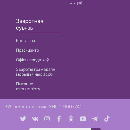
жыццё
Зваротная
сувязь
Кантакты
Прэс-цэнтр
Офісы продажаў
Звароты грамадзян
і юрыдычных асоб
Пытанне
спецыялісту
РУП «Белтэлекам». УНП 101007741