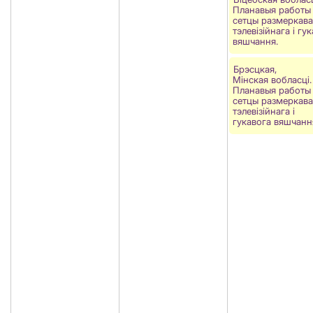
Планавыя работы
сетцы размеркав
тэлевізійнага і гу
вяшчання.
Брэсцкая,
Мінская вобласці.
Планавыя работы
сетцы размеркав
тэлевізійнага і
гукавога вяшчанн