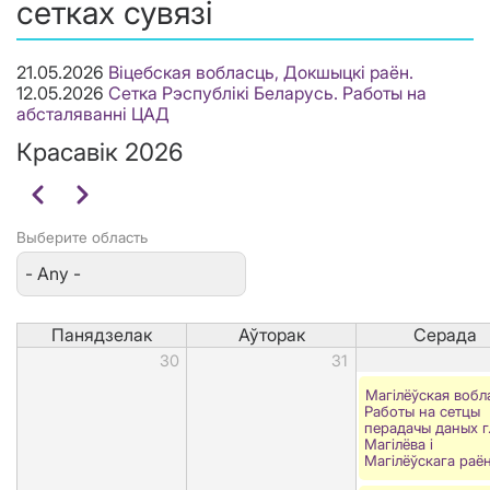
сетках сувязі
21.05.2026
Віцебская вобласць, Докшыцкі раён.
12.05.2026
Сетка Рэспублікі Беларусь. Работы на
абсталяванні ЦАД
Красавік 2026
Pagination
Папярэдні
Наступны
Выберите область
Панядзелак
Аўторак
Серада
30
31
Магілёўская вобл
Работы на сетцы
перадачы даных г
Магілёва і
Магілёўскага раён