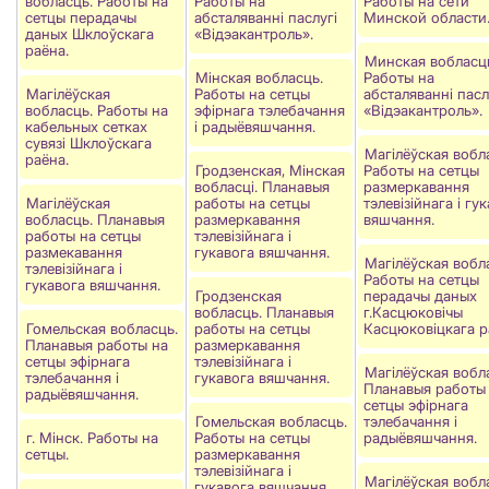
вобласць. Работы на
Работы на
Работы на сети
сетцы перадачы
абсталяваннi паслугi
Минской области
даных Шклоўскага
«Вiдэакантроль».
раёна.
Минская вобласц
Мінская вобласць.
Работы на
Магілёўская
Работы на сетцы
абсталяваннi пасл
вобласць. Работы на
эфірнага тэлебачання
«Вiдэакантроль».
кабельных сетках
і радыёвяшчання.
сувязі Шклоўскага
Магілёўская вобл
раёна.
Гродзенская, Мінская
Работы на сетцы
вобласці. Планавыя
размеркавання
Магілёўская
работы на сетцы
тэлевізійнага і гу
вобласць. Планавыя
размеркавання
вяшчання.
работы на сетцы
тэлевізійнага і
размекавання
гукавога вяшчання.
Магілёўская вобл
тэлевізійнага і
Работы на сетцы
гукавога вяшчання.
Гродзенская
перадачы даных
вобласць. Планавыя
г.Касцюковічы
Гомельская вобласць.
работы на сетцы
Касцюковіцкага р
Планавыя работы на
размеркавання
сетцы эфірнага
тэлевізійнага і
Магілёўская вобл
тэлебачання і
гукавога вяшчання.
Планавыя работы
радыёвяшчання.
сетцы эфірнага
Гомельская вобласць.
тэлебачання і
г. Мінск. Работы на
Работы на сетцы
радыёвяшчання.
сетцы.
размеркавання
тэлевізійнага і
Магілёўская вобл
гукавога вяшчання.