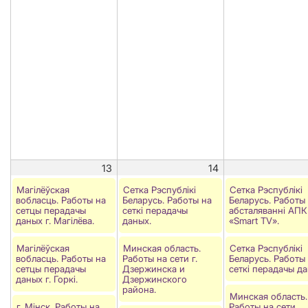
13
14
Магілёўская
Сетка Рэспублiкi
Сетка Рэспублікі
вобласць. Работы на
Беларусь. Работы на
Беларусь. Работы
сетцы перадачы
сеткi перадачы
абсталяванні АПК
даных г. Магілёва.
даных.
«Smart TV».
Магілёўская
Минская область.
Сетка Рэспублiкi
вобласць. Работы на
Работы на сети г.
Беларусь. Работы
сетцы перадачы
Дзержинска и
сеткi перадачы да
даных г. Горкi.
Дзержинского
района.
Минская область.
г. Мінск. Работы на
Работы на сети