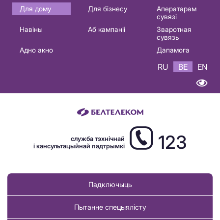
Основная
Для дому
Для бізнесу
Аператарам
сувязі
навигация
Навіны
Аб кампаніі
Зваротная
BE
сувязь
Адно акно
Дапамога
RU
BE
EN
123
служба тэхнічнай
і кансультацыйнай падтрымкі
Падключыць
Пытанне спецыялісту