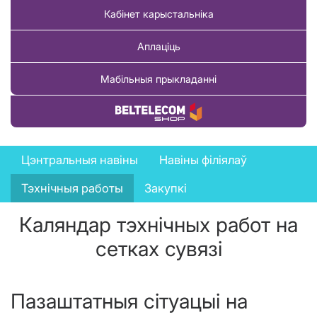
Кабінет карыстальніка
Аплаціць
Мабільныя прыкладанні
Купіць тавар
News
Цэнтральныя навіны
Навіны філіялаў
menu
Тэхнічныя работы
Закупкі
Каляндар тэхнічных работ на
сетках сувязі
Пазаштатныя сітуацыі на