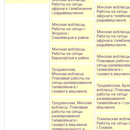
Работы на сетцы
Мінская вобласць
эфірнага тэлебачання
Работы на сетцы
і радыёвяшчання.
эфірнага тэлебача
радыёвяшчання.
Мінская вобласць.
Работы на сетцы г.
Мінская вобласць
Жодзіна і
Работы на сетцы
Смалявіцкага раёна.
эфірнага тэлебача
радыёвяшчання.
Мінская вобласць.
Работы на сетцы
Мінская вобласць
Барысаўскага раёна
Планавыя работы
сетцы размеркав
Гродзенская,
тэлевізійнага і
Мінская вобласці.
гукавога вяшчанн
Планавыя работы на
сетцы размеркавання
Гродзенская, Брэ
тэлевізійнага і
вобласцi. Планав
гукавога вяшчання.
работы на сетцы
размеркавання
Гродзенская, Мінская
тэлевізійнага і гу
вобласці. Планавыя
вяшчання.
работы на сетцы
размеркавання
Гомельская вобла
тэлевізійнага і
Работы на сетцы с
гукавога вяшчання.
г.Гомеля.
телевизионного и