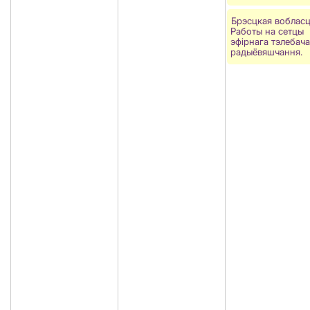
Брэсцкая вобласц
Работы на сетцы
эфірнага тэлебача
радыёвяшчання.