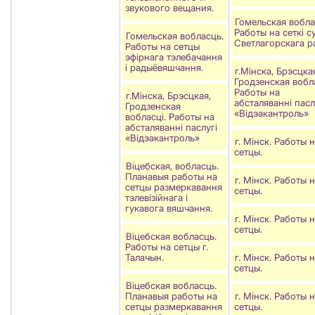
звукового вещания.
Гомельская вобла
Работы на сеткi су
Гомельская вобласць.
Светлагорскага р
Работы на сетцы
эфірнага тэлебачання
і радыёвяшчання.
г.Мінска, Брэсцка
Гродзенская вобла
Работы на
г.Мінска, Брэсцкая,
абсталяваннi пасл
Гродзенская
«Вiдэакантроль»
вобласці. Работы на
абсталяваннi паслугi
«Вiдэакантроль»
г. Мінск. Работы 
сетцы.
Віцебская, вобласць.
Планавыя работы на
г. Мінск. Работы 
сетцы размеркавання
сетцы.
тэлевізійнага і
гукавога вяшчання.
г. Мінск. Работы 
сетцы.
Віцебская вобласць.
Работы на сетцы г.
Талачын.
г. Мінск. Работы 
сетцы.
Віцебская вобласць.
Планавыя работы на
г. Мінск. Работы 
сетцы размеркавання
сетцы.