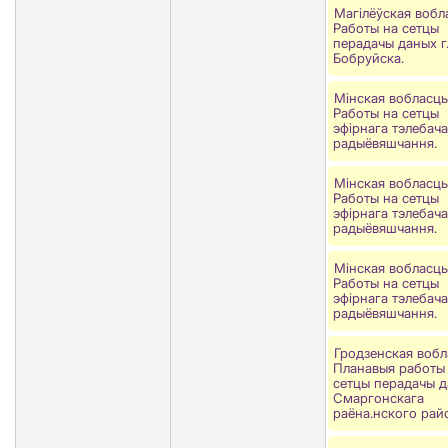
Магілёўская вобл
Работы на сетцы
перадачы даных г
Бобруйска.
Мінская вобласць
Работы на сетцы
эфірнага тэлебача
радыёвяшчання.
Мінская вобласць
Работы на сетцы
эфірнага тэлебача
радыёвяшчання.
Мінская вобласць
Работы на сетцы
эфірнага тэлебача
радыёвяшчання.
Гродзенская вобл
Планавыя работы
сетцы перадачы 
Смаргонскага
раёна.нского рай