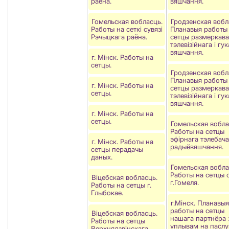
раёна.
вяшчання.
Гомельская вобласць.
Гродзенская вобл
Работы на сеткі сувязі
Планавыя работы
Рэчыцкага раёна.
сетцы размеркав
тэлевізійнага і гу
вяшчання.
г. Мінск. Работы на
сетцы.
Гродзенская вобл
Планавыя работы
г. Мінск. Работы на
сетцы размеркав
сетцы.
тэлевізійнага і гу
вяшчання.
г. Мінск. Работы на
сетцы.
Гомельская вобла
Работы на сетцы
эфірнага тэлебача
г. Мінск. Работы на
радыёвяшчання.
сетцы перадачы
даных.
Гомельская вобла
Работы на сетцы с
Віцебская вобласць.
г.Гомеля.
Работы на сетцы г.
Глыбокае.
г.Мінск. Планавыя
работы на сетцы
Віцебская вобласць.
нашага партнёра 
Работы на сетцы
уплывам на паслу
Верхнядзвінскага