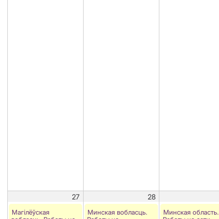
27
28
Магілёўская
Минская вобласць.
Минская область.