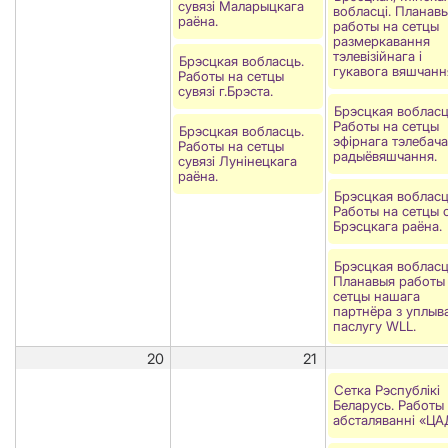
сувязі Маларыцкага
вобласці. Планав
раёна.
работы на сетцы
размеркавання
тэлевізійнага і
Брэсцкая вобласць.
гукавога вяшчанн
Работы на сетцы
сувязі г.Брэста.
Брэсцкая вобласц
Работы на сетцы
Брэсцкая вобласць.
эфірнага тэлебача
Работы на сетцы
радыёвяшчання.
сувязi Лунiнецкага
раёна.
Брэсцкая вобласц
Работы на сетцы с
Брэсцкага раёна.
Брэсцкая вобласц
Планавыя работы
сетцы нашага
партнёра з уплыв
паслугу WLL.
20
21
Сетка Рэспублікі
Беларусь. Работы
абсталяваннi «ЦА