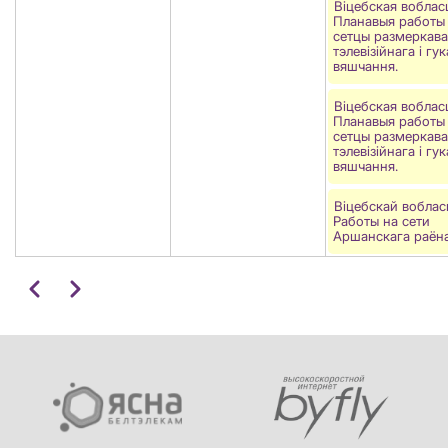
Віцебская воблас
Планавыя работы
сетцы размеркав
тэлевізійнага і гу
вяшчання.
Віцебская воблас
Планавыя работы
сетцы размеркав
тэлевізійнага і гу
вяшчання.
Віцебскай вобласц
Работы на сети
Аршанскага раёна
Pagination
Папярэдні
Наступны