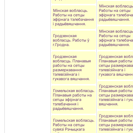
Мінская вобласць
Мінская вобласць.
Работы на сетцы
Работы на сетцы
эфірнага тэлебача
эфірнага тэлебачання
радыёвяшчання.
і радыёвяшчання.
Мінская вобласць
Гродзенская
Работы на сетцы
вобласць. Работы ў
эфірнага тэлебача
г.Гродна.
радыёвяшчання.
Гродзенская
Гродзенская вобл
вобласць. Планавыя
Планавыя работы
работы на сетцы
сетцы размеркав
размеркавання
тэлевізійнага і
тэлевізійнага і
гукавога вяшчанн
гукавога вяшчання.
Гродзенская вобл
Гомельская вобласць.
Планавыя работы
Планавыя работы на
сетцы размеркав
сетцы эфірнага
тэлевізійнага і гу
тэлебачання і
вяшчання.
радыёвяшчання.
Гродзенская вобл
Гомельская вобласць.
Планавыя работы
Работы на сетцы
сетцы размеркав
сувязі Рэчыцкага
тэлевізійнага і гу