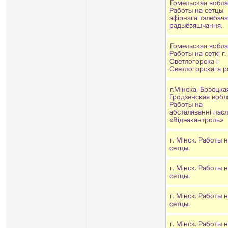
Гомельская вобла
Работы на сетцы
эфірнага тэлебача
радыёвяшчання.
Гомельская вобла
Работы на сеткі г.
Светлогорска і
Светлогорскага р
г.Мінска, Брэсцка
Гродзенская вобла
Работы на
абсталяваннi пасл
«Вiдэакантроль»
г. Мінск. Работы 
сетцы.
г. Мінск. Работы 
сетцы.
г. Мінск. Работы 
сетцы.
г. Мінск. Работы 