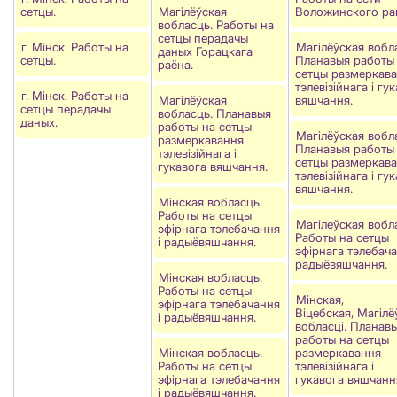
сетцы.
Магілёўская
Воложинского ра
вобласць. Работы на
сетцы перадачы
г. Мінск. Работы на
Магілёўская вобл
даных Горацкага
сетцы.
Планавыя работы
раёна.
сетцы размеркав
тэлевізійнага і гу
г. Мінск. Работы на
Магілёўская
вяшчання.
сетцы перадачы
вобласць. Планавыя
даных.
работы на сетцы
Магілёўская вобл
размеркавання
Планавыя работы
тэлевізійнага і
сетцы размеркав
гукавога вяшчання.
тэлевізійнага і гу
вяшчання.
Мінская вобласць.
Работы на сетцы
Магiлеўская вобл
эфірнага тэлебачання
Работы на сетцы
і радыёвяшчання.
эфірнага тэлебача
радыёвяшчання.
Мінская вобласць.
Работы на сетцы
Мінская,
эфірнага тэлебачання
Віцебская, Магілё
і радыёвяшчання.
вобласці. Планав
работы на сетцы
Мінская вобласць.
размеркавання
Работы на сетцы
тэлевізійнага і
эфірнага тэлебачання
гукавога вяшчанн
і радыёвяшчання.