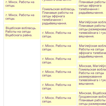
г. Мінск. Работы на
Планавыя работы
сетцы.
сетцы эфірнага
Гомельская вобласць.
тэлебачання і
Планавыя работы на
радыёвяшчання.
г. Мінск. Работы на
сетцы эфірнага
сетцы.
тэлебачання і
Магілёўская вобл
радыёвяшчання.
Планавыя работы
Віцебская вобласць.
сетцы размеркав
Работы на сетцы
г. Мінск. Работы на
тэлевізійнага і гу
Вiцебскага раёна.
сетцы.
вяшчання.
г. Мінск. Работы на
Магiлеўская вобл
сетцы.
Работы на сетцы
эфірнага тэлебача
радыёвяшчання.
г. Мінск. Работы на
сетцы.
Мінская, Магілёўс
Гомельская воблас
г. Мінск. Работы на
Работы на сетцы
сетцы.
размеркавання
тэлевізійнага і гу
вяшчання.
г. Мінск. Работы на
сетцы.
Мінская, Віцебска
Гродзенская вобла
г. Мінск. Работы на
Планавыя работы
сетцы.
сетцы размеркав