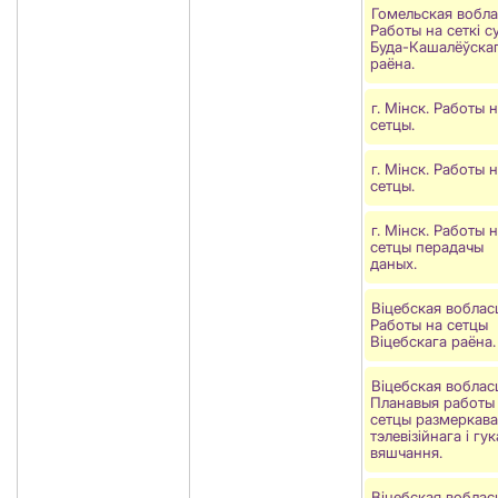
Гомельская вобла
Работы на сеткі су
Буда-Кашалёўска
раёна.
г. Мінск. Работы 
сетцы.
г. Мінск. Работы 
сетцы.
г. Мінск. Работы 
сетцы перадачы
даных.
Віцебская воблас
Работы на сетцы
Вiцебскага раёна.
Віцебская воблас
Планавыя работы
сетцы размеркав
тэлевізійнага і гу
вяшчання.
Віцебская воблас