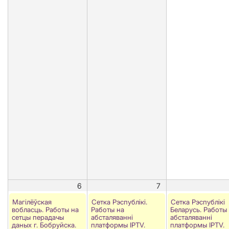
6
7
Магілёўская
Сетка Рэспублікі.
Сетка Рэспублікі
вобласць. Работы на
Работы на
Беларусь. Работы
сетцы перадачы
абсталяванні
абсталяванні
даных г. Бобруйска.
платформы IPTV.
платформы IPTV.