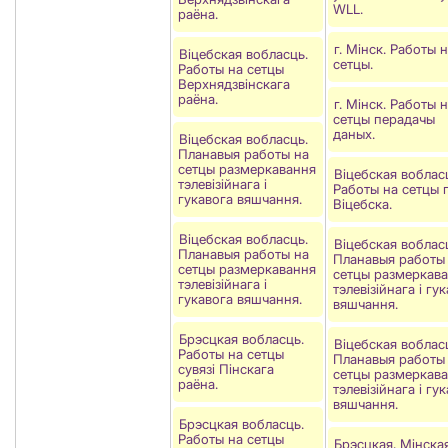
WLL.
раёна.
г. Мінск. Работы 
Віцебская вобласць.
сетцы.
Работы на сетцы
Верхнядзвінскага
раёна.
г. Мінск. Работы 
сетцы перадачы
даных.
Віцебская вобласць.
Планавыя работы на
сетцы размеркавання
Віцебская воблас
тэлевізійнага і
Работы на сетцы г
гукавога вяшчання.
Віцебска.
Віцебская вобласць.
Віцебская воблас
Планавыя работы на
Планавыя работы
сетцы размеркавання
сетцы размеркав
тэлевізійнага і
тэлевізійнага і гу
гукавога вяшчання.
вяшчання.
Брэсцкая вобласць.
Віцебская воблас
Работы на сетцы
Планавыя работы
сувязі Пiнскага
сетцы размеркав
раёна.
тэлевізійнага і гу
вяшчання.
Брэсцкая вобласць.
Работы на сетцы
Брэсцкая, Мінска