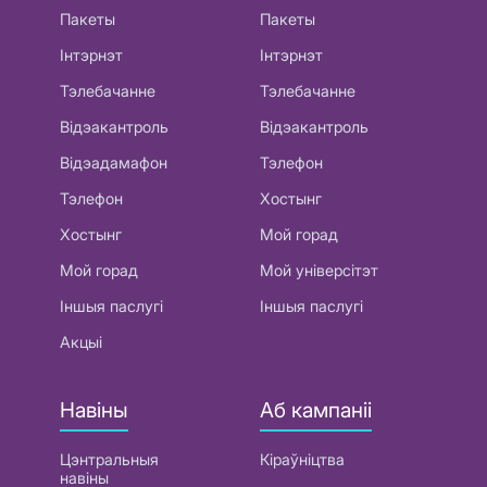
Пакеты
Пакеты
Інтэрнэт
Інтэрнэт
Тэлебачанне
Тэлебачанне
Відэакантроль
Відэакантроль
Відэадамафон
Тэлефон
Тэлефон
Хостынг
Хостынг
Мой горад
Мой горад
Мой універсітэт
Іншыя паслугі
Іншыя паслугі
Акцыі
Навіны
Аб кампаніі
Цэнтральныя
Кіраўніцтва
навіны