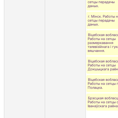
сетцы перадачы
даных.
г. Мінск. Работы 
сетцы перадачы
даных.
Віцебская воблас
Работы на сетцы
размеркавання
тэлевізійнага і гу
вяшчання.
Віцебская воблас
Работы на сетцы
Докшыцкага раён
Віцебская воблас
Работы на сетцы г
Полацка.
Брэсцкая вобласц
Работы на сетцы с
Іванаўскага раёна