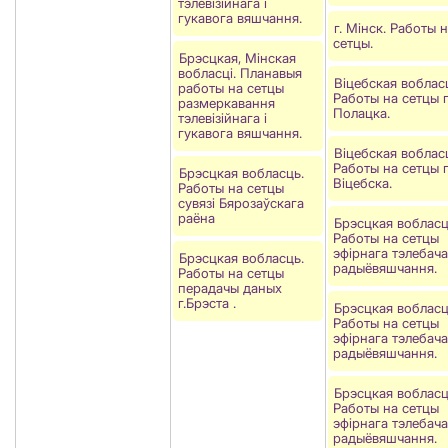
тэлевізійнага і
гукавога вяшчання.
г. Мінск. Работы 
сетцы.
Брэсцкая, Мінская
вобласці. Планавыя
Віцебская воблас
работы на сетцы
Работы на сетцы г
размеркавання
Полацка.
тэлевізійнага і
гукавога вяшчання.
Віцебская воблас
Работы на сетцы г
Брэсцкая вобласць.
Віцебска.
Работы на сетцы
сувязi Бярозаўскага
раёна
Брэсцкая вобласц
Работы на сетцы
эфірнага тэлебача
Брэсцкая вобласць.
радыёвяшчання.
Работы на сетцы
перадачы даных
г.Брэста .
Брэсцкая вобласц
Работы на сетцы
эфірнага тэлебача
радыёвяшчання.
Брэсцкая вобласц
Работы на сетцы
эфірнага тэлебача
радыёвяшчання.