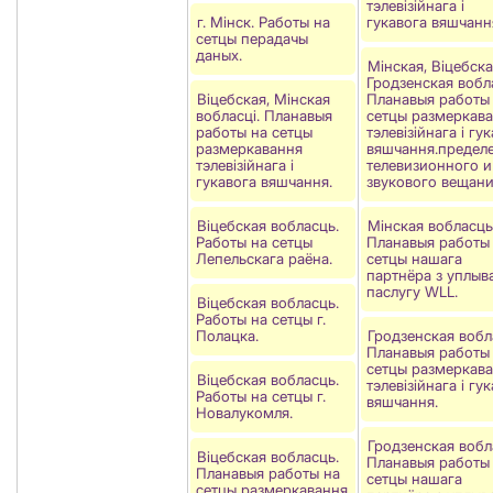
тэлевізійнага і
г. Мінск. Работы на
гукавога вяшчанн
сетцы перадачы
даных.
Мінская, Віцебска
Гродзенская вобла
Віцебская, Мінская
Планавыя работы
вобласцi. Планавыя
сетцы размеркав
работы на сетцы
тэлевізійнага і гу
размеркавання
вяшчання.предел
тэлевізійнага і
телевизионного и
гукавога вяшчання.
звукового вещани
Віцебская вобласць.
Мінская вобласць
Работы на сетцы
Планавыя работы
Лепельскага раёна.
сетцы нашага
партнёра з уплыв
паслугу WLL.
Віцебская вобласць.
Работы на сетцы г.
Полацка.
Гродзенская вобл
Планавыя работы
сетцы размеркав
Віцебская вобласць.
тэлевізійнага і гу
Работы на сетцы г.
вяшчання.
Новалукомля.
Гродзенcкая вобл
Віцебская вобласць.
Планавыя работы
Планавыя работы на
сетцы нашага
сетцы размеркавання