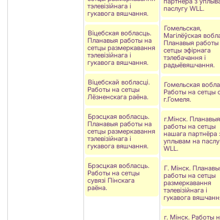
партнёра з уплыв
тэлевізійнага і
паслугу WLL.
гукавога вяшчання.
Гомельская,
Віцебская вобласць.
Магілёўская вобла
Планавыя работы на
Планавыя работы
сетцы размеркавання
сетцы эфірнага
тэлевізійнага і
тэлебачання і
гукавога вяшчання.
радыёвяшчання.
Віцебскай вобласці.
Гомельская вобла
Работы на сетцы
Работы на сетцы с
Лёзненскага раёна.
г.Гомеля.
Брэсцкая вобласць.
г.Мінск. Планавыя
Планавыя работы на
работы на сетцы
сетцы размеркавання
нашага партнёра 
тэлевізійнага і
уплывам на паслу
гукавога вяшчання.
WLL.
Брэсцкая вобласць.
Г. Мінск. Планавы
Работы на сетцы
работы на сетцы
сувязі Пiнскага
размеркавання
раёна.
тэлевізійнага і
гукавога вяшчанн
г. Мінск. Работы 