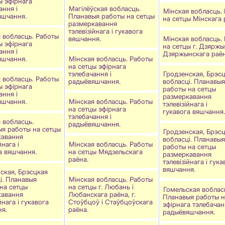
ы эфірнага
ання і
Магілёўская вобласць.
Мінская вобласць.
яшчання.
Планавыя работы на сетцы
на сетцы Мінскага 
размеркавання
тэлевізійнага і гукавога
 вобласць. Работы
вяшчання.
Мінская вобласць.
ы эфірнага
на сетцы г. Дзяржы
ання і
Дзяржынскага раён
яшчання.
Мінская вобласць. Работы
на сетцы эфірнага
тэлебачання і
Гродзенская, Брэс
 вобласць. Работы
радыёвяшчання.
вобласці. Планавыя
ы эфірнага
работы на сетцы
ання і
размеркавання
яшчання.
Мінская вобласць. Работы
тэлевізійнага і
на сетцы эфірнага
гукавога вяшчання.
тэлебачання і
 вобласць.
радыёвяшчання.
я работы на сетцы
Гродзенская, Брэс
кавання
вобласці. Планавыя
йнага і
Мінская вобласць. Работы
работы на сетцы
а вяшчання.
на сетцы Мядзельскага
размеркавання
раёна.
тэлевізійнага і гука
вяшчання.
ская, Брэсцкая
i. Планавыя
Мінская вобласць. Работы
на сетцы
на сетцы г. Любань і
Гомельская воблас
кавання
Любанскага раёна, г.
Планавыя работы н
йнага і гукавога
Стоўбцоў і Стаўбцоўскага
эфірнага тэлебачан
я.
раёна.
радыёвяшчання.