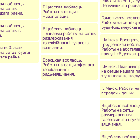
Работы на сетцы су
ая вобласць.
Лельчыцкага раёна
Віцебская вобласць.
на сетцы
Работы на сетцы г.
кага раёна.
Наваполацка.
Гомельская воблас
Работы на сеткі сув
ая вобласць.
Буда-Кашалёўскага
Віцебская вобласць.
на сетцы г.
Планавыя работы на сетцы
.
размеркавання
г.Мінска, Брэсцкая,
тэлевізійнага і гукавога
Гродзенская воблас
я вобласць.
вяшчання.
Работы на абсталяв
на сетцы сувязі
паслугi «Вiдэакант
кага раёна.
Брэсцкая вобласць.
Работы на сетцы эфірнага
г.Мінск. Планавыя 
тэлебачання і
на сетцы нашага п
радыёвяшчання.
з уплывам на паслу
г. Мінск. Работы н
перадачы даных.
Віцебская вобласць
Работы на сетцы
размеркавання
тэлевізійнага і гука
вяшчання.
Віцебская вобласць