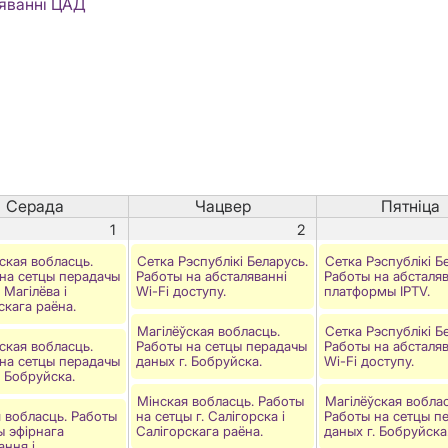
ляванні ЦАД
Серада
Чацвер
Пятніца
1
2
ская вобласць.
Сетка Рэспублiкi Беларусь.
Сетка Рэспублікі Б
на сетцы перадачы
Работы на абсталяванні
Работы на абсталяв
 Магілёва і
Wi-Fi доступу.
платформы IPTV.
скага раёна.
Магілёўская вобласць.
Сетка Рэспублiкi Б
ская вобласць.
Работы на сетцы перадачы
Работы на абсталяв
на сетцы перадачы
даных г. Бобруйска.
Wi-Fi доступу.
. Бобруйска.
Мінская вобласць. Работы
Магілёўская воблас
 вобласць. Работы
на сетцы г. Салігорска і
Работы на сетцы п
ы эфірнага
Салігорскага раёна.
даных г. Бобруйска
ання і