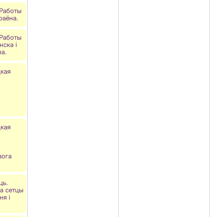
 Работы
раёна.
 Работы
нска і
а.
цкая
цкая
вога
ць.
а сетцы
ня і