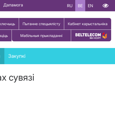
Дапамога
RU
BE
EN
ключыць
Пытанне спецыялісту
Кабінет карыстальніка
аціць
Мабільныя прыкладанні
Купіць тавар
ы
Закупкі
х сувязі