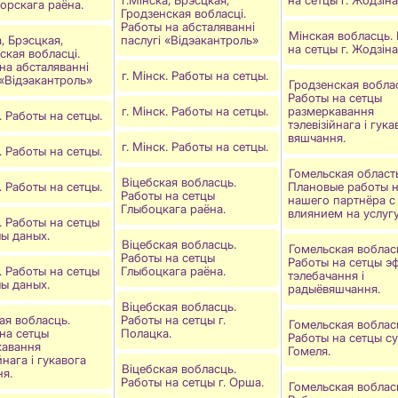
орскага раёна.
Гродзенская вобласці.
Работы на абсталяваннi
Мінская вобласць.
а, Брэсцкая,
паслугi «Вiдэакантроль»
на сетцы г. Жодзiна
ская вобласці.
на абсталяваннi
г. Мінск. Работы на сетцы.
 «Вiдэакантроль»
Гродзенская вобла
Работы на сетцы
г. Мінск. Работы на сетцы.
размеркавання
к. Работы на сетцы.
тэлевізійнага і гука
вяшчання.
г. Мінск. Работы на сетцы.
к. Работы на сетцы.
Гомельская област
Віцебская вобласць.
к. Работы на сетцы.
Плановые работы н
Работы на сетцы
нашего партнёра с
Глыбоцкага раёна.
влиянием на услуг
к. Работы на сетцы
ы даных.
Віцебская вобласць.
Гомельская воблас
Работы на сетцы
Работы на сетцы эф
к. Работы на сетцы
Глыбоцкага раёна.
тэлебачання і
ы даных.
радыёвяшчання.
Віцебская вобласць.
ая вобласць.
Работы на сетцы г.
Гомельская воблас
на сетцы
Полацка.
Работы на сетцы сув
кавання
Гомеля.
йнага і гукавога
Віцебская вобласць.
я.
Работы на сетцы г. Орша.
Гомельская воблас