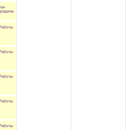
ць.
ерадачы
.
 Работы
 Работы
 Работы
 Работы
 Работы
.