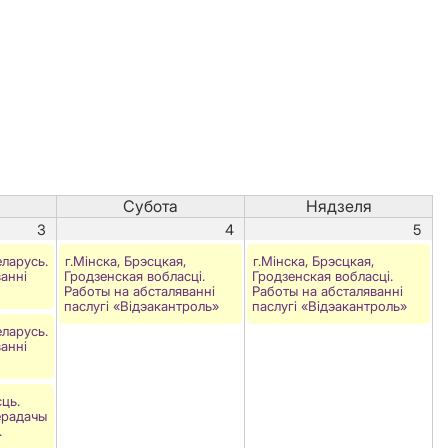
Субота
Нядзеля
3
4
5
еларусь.
г.Мінска, Брэсцкая,
г.Мінска, Брэсцкая,
анні
Гродзенская вобласці.
Гродзенская вобласці.
Работы на абсталяваннi
Работы на абсталяваннi
паслугi «Вiдэакантроль»
паслугi «Вiдэакантроль»
еларусь.
анні
ць.
ерадачы
.