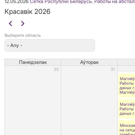
12.05.2026
Сетка Рэспублікі Беларусь. Работы на абста
Красавік 2026
Pagination
Папярэдні
Наступны
Выберите область
Панядзелак
Аўторак
30
31
Магілёў
Работы 
даных г.
Магілёў
Магілёў
Работы 
даных г
Мінская
на сетц
тэлебач