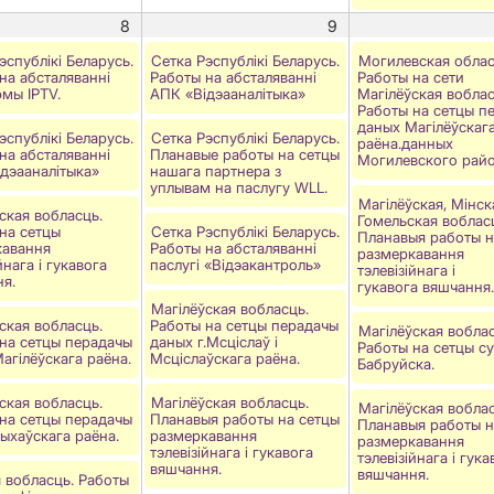
8
9
эспублікі Беларусь.
Сетка Рэспублікі Беларусь.
Могилевская облас
на абсталяванні
Работы на абсталяванні
Работы на сети
мы IPTV.
АПК «Відэааналітыка»
Магілёўская воблас
Работы на сетцы п
даных Магілёўскаг
эспублікі Беларусь.
Сетка Рэспублікі Беларусь.
раёна.данных
на абсталяванні
Планавые работы на сетцы
Могилевского райо
дэааналітыка»
нашага партнера з
уплывам на паслугу WLL.
Магілёўская, Мінск
ская вобласць.
Гомельская вобласц
на сетцы
Сетка Рэспублiкi Беларусь.
Планавыя работы н
кавання
Работы на абсталяваннi
размеркавання
йнага і гукавога
паслугi «Вiдэакантроль»
тэлевізійнага і
я.
гукавога вяшчання.
Магілёўская вобласць.
ская вобласць.
Работы на сетцы перадачы
Магілёўская воблас
на сетцы перадачы
даных г.Мсціслаў і
Работы на сетцы сув
агілёўскага раёна.
Мсціслаўскага раёна.
Бабруйска.
ская вобласць.
Магілёўская вобласць.
Магілёўская воблас
на сетцы перадачы
Планавыя работы на сетцы
Планавыя работы н
ыхаўскага раёна.
размеркавання
размеркавання
тэлевізійнага і гукавога
тэлевізійнага і гука
вяшчання.
вяшчання.
 вобласць. Работы