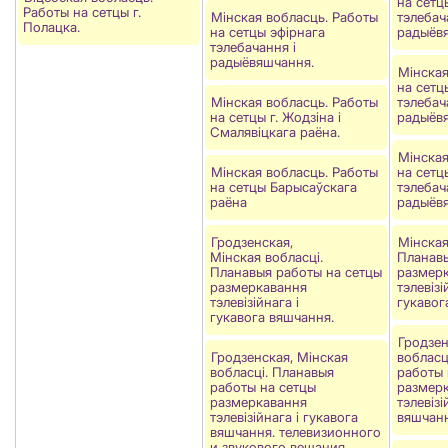
на сетц
Работы на сетцы г.
Мінская вобласць. Работы
тэлебач
Полацка.
на сетцы эфірнага
радыёв
тэлебачання і
радыёвяшчання.
Мінская
на сетц
Мінская вобласць. Работы
тэлебач
на сетцы г. Жодзіна і
радыёв
Смалявіцкага раёна.
Мінская
Мінская вобласць. Работы
на сетц
на сетцы Барысаўскага
тэлебач
раёна
радыёв
Гродзенская,
Мінская
Мінская вобласці.
Планавы
Планавыя работы на сетцы
размер
размеркавання
тэлевізі
тэлевізійнага і
гукавог
гукавога вяшчання.
Гродзен
Гродзенская, Мінская
вобласц
вобласці. Планавыя
работы 
работы на сетцы
размер
размеркавання
тэлевізі
тэлевізійнага і гукавога
вяшчанн
вяшчання. телевизионного
и звукового вещания.