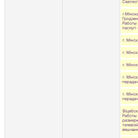
Светлог
г.Мінск
Гродзен
Работы 
паслугi
г. Мінс
г. Мінс
г. Мінс
г. Мінс
перадач
г. Мінс
перадач
Віцебск
Работы 
размер
тэлевізі
вяшчанн