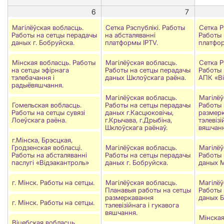
6
7
Магілёўская вобласць.
Сетка Рэспублікі. Работы
Сетка Р
Работы на сетцы перадачы
на абсталяванні
Работы 
даных г. Бобруйска.
платформы IPTV.
платфор
Мінская вобласць. Работы
Магілёўская вобласць.
Сетка Р
на сетцы эфірнага
Работы на сетцы перадачы
Работы 
тэлебачання і
даных Шклоўскага раёна.
АПК «Ві
радыёвяшчання.
Магілёўская вобласць.
Магілёў
Гомельская вобласць.
Работы на сетцы перадачы
Работы 
Работы на сетцы сувязi
даных г.Касцюковічы,
размер
Лоеўскага раёна.
г.Крычава, г.Дрыбіна,
тэлевізі
Шклоўскага раёнаў.
вяшчанн
г.Мінска, Брэсцкая,
Гродзенская вобласці.
Магілёўская вобласць.
Магілёў
Работы на абсталяваннi
Работы на сетцы перадачы
Работы 
паслугi «Вiдэакантроль»
даных г. Бобруйска.
даных М
г. Мінск. Работы на сетцы.
Магілёўская вобласць.
Магілёў
Планавыя работы на сетцы
Работы 
размеркавання
даных Б
г. Мінск. Работы на сетцы.
тэлевізійнага і гукавога
вяшчання.
Мінская
Віцебская вобласць.