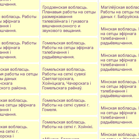
яшчання.
Гродзенская вобласць.
Магілёўская воблас
Планавыя работы на сетцы
Работы на сетцы п
 вобласць. Работы
размеркавання
даных г. Бабруйска
ы эфірнага
тэлевізійнага і гукавога
ання і
вяшчання.онного и
Мінская вобласць.
яшчання.
звукового вещания.
на сетцы эфірнага
тэлебачання і
 вобласць. Работы
Гомельская вобласць.
радыёвяшчання.
ы эфірнага
Работы на сетцы эфірнага
ання і
тэлебачання і
Мінская вобласць.
яшчання.
радыёвяшчання.
на сетцы эфірнага
тэлебачання і
ская вобласць.
Гомельская вобласць.
радыёвяшчання.
я работы на сетцы
Работы на сеткі сувязі
чы даных
Светлагорскага,
Мінская вобласць.
нскага
Хойніцкага, Чачэрскага і
на сетцы эфірнага
ского района.
Гомельскага раёнаў.
тэлебачання і
радыёвяшчання.
кая вобласць.
Гомельская вобласць.
на сетцы эфірнага
Работы на сеткі сувязі г.
Мінская вобласць.
ання і
Гомеля.
на сетцы эфірнага
яшчання.
тэлебачання і
Гомельская вобласць.
радыёвяшчання.
кая вобласць.
Работы на сеткі г. Хойнiкi.
а сеткі г.
Мінская вобласць.
орска і
г.Мінска, Брэсцкая,
на сетцы г. Жодзіна