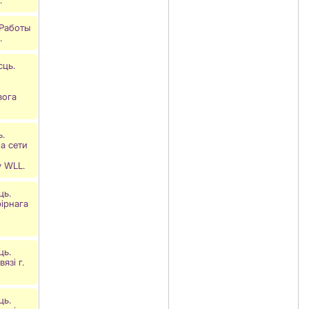
 Работы
.
сць.
вога
ь.
а сети
у WLL.
ць.
ірнага
ць.
язі г.
ць.