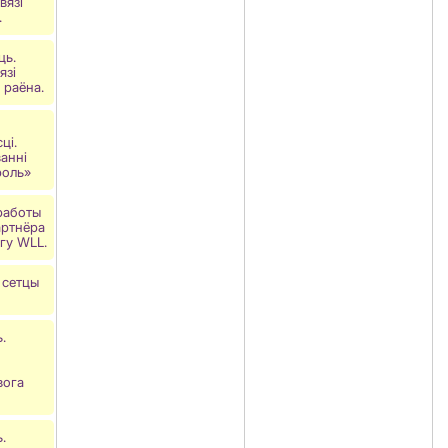
вязi
.
ць.
язі
 раёна.
ці.
аннi
роль»
работы
артнёра
гу WLL.
а сетцы
.
вога
.