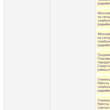
радыёв
Мінская
на сетц
тэлебач
радыёв
Мінская
на сетц
тэлебач
радыёв
Гродзен
Планавы
перада
Смарго
раёна.н
Гомельс
Работы 
тэлебач
радыёв
Гомельс
Работы н
Светлог