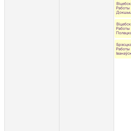
Віцебск
Работы 
Докшыц
Віцебск
Работы 
Полацка
Брэсцка
Работы 
Іванаўс