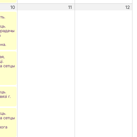
10
11
12
ть.
ць.
ерадачы
а
на.
ая,
і.
а сетцы
ць.
язі г.
ць.
а сетцы
вога