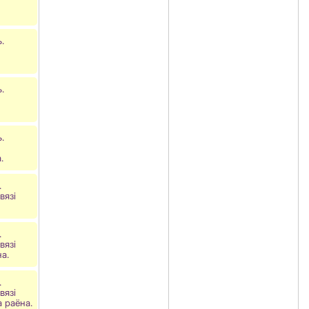
.
.
.
.
.
вязі
.
вязі
а.
.
вязі
а раёна.