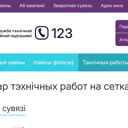
авіны
Аб кампаніі
Зваротная сувязь
Адно акно
Пад
123
лужба тэхнічнай
ыйнай падтрымкі
Апл
ыя навіны
Навіны філіялаў
Тэхнічныя работ
р тэхнічных работ на сетка
 сувязі